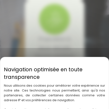
Proposition &
devis détaillé
Nous vous soumettons
un devis transparent et
personnalisé, incluant
l’équipement et la main
d’œuvre, avant toute
Nous utilisons des cookies pour améliorer votre expérience sur
intervention.
notre site. Ces technologies nous permettent, ainsi qu'à nos
partenaires, de collecter certaines données comme votre
adresse IP et vos préférences de navigation.